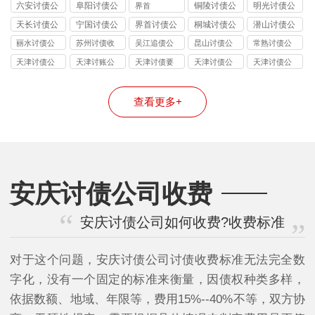
司
司
司
司
六安讨债公
阜阳讨债公
铜陵讨债公
明光讨债公
界首
司
司
司
司
天长讨债公
宁国讨债公
界首讨债公
桐城讨债公
潜山讨债公
司
司
司
司
司
丽水讨债公
苏州讨债收
吴江追债公
昆山讨债公
常熟讨债公
司
费
司
司
司
天津讨债公
天津讨账公
天津讨债要
天津讨债公
天津讨债公
司
司
账公司
司
司
查看更多+
安庆讨债公司收费
安庆讨债公司如何收费?收费标准
对于这个问题，安庆讨债公司讨债收费标准无法完全数
字化，没有一个固定的标准来衡量，因债权种类多样，
依据数额、地域、年限等，费用15%--40%不等，双方协