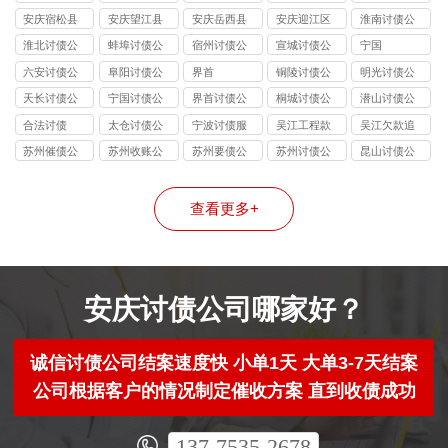
讨债公司
讨债公司
讨债公司
讨债公司
安庆宿松县
安庆望江县
安庆岳西县
安庆迎江区
淮南讨债公
讨债公司
讨债公司
讨债公司
讨债公司
司
淮北讨债公
蚌埠讨债公
宿州讨债公
宣城讨债公
宁国
司
司
司
司
六安讨债公
阜阳讨债公
界首
铜陵讨债公
明光讨债公
司
司
司
司
天长讨债公
宁国讨债公
界首讨债公
桐城讨债公
潜山讨债公
司
司
司
司
司
合法讨债
太仓讨债公
宁波讨债服
吴江工程款
吴江欠款追
司
务
追讨
讨
苏州催债公
苏州收账公
苏州要债公
苏州讨债公
昆山讨债公
司
司
司
司
司
查看更多+
安庆讨债公司哪家好？
诚信讨债公司结案速度快 小单1天 大单3-7天结案
公司根据客户的情况制定催收方案 直到收债成功
137-7535-2678