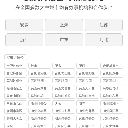
在全国多数大中城市均有办事机构和合作伙伴
安徽
上海
江苏
浙江
广东
河北
安徽讨债公
司
合肥讨债公
长丰
肥东
肥西
合肥巢湖市
司
讨债公司
合肥庐阳区
合肥包河区
合肥蜀山区
合肥瑶海区
合肥肥东县
讨债公司
讨债公司
讨债公司
讨债公司
讨债公司
芜湖讨债公
芜湖镜湖区
芜湖鸠江区
芜湖弋江区
芜湖三山区
司
讨债公司
讨债公司
讨债公司
讨债公司
芜湖南陵县
芜湖芜湖县
芜湖繁昌县
芜湖无为县
马鞍山讨债
讨债公司
讨债公司
讨债公司
讨债公司
公司
马鞍山雨山
马鞍山花山
马鞍山博望
马鞍山当涂
马鞍山和县
区讨债公司
区讨债公司
区讨债公司
县讨债公司
讨债公司
马鞍山含山
滁州讨债公
天长
明光
滁州琅琊区
县讨债公司
司
讨债公司
滁州南谯区
滁州全椒县
滁州来安县
滁州定远县
滁州凤阳县
讨债公司
讨债公司
讨债公司
讨债公司
讨债公司
滁州天长县
亳州讨债公
池州讨债公
黄山讨债公
安庆讨债公
讨债公司
司
司
司
司
桐城
安庆桐城市
安庆怀宁县
安庆潜山市
安庆太湖县