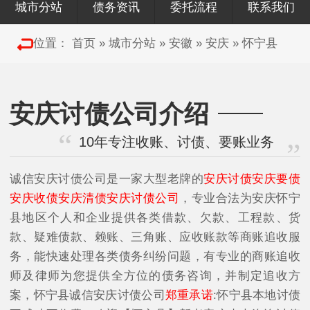
城市分站
债务资讯
委托流程
联系我们
位置：
首页
»
城市分站
»
安徽
»
安庆
»
怀宁县
安庆讨债公司介绍
10年专注收账、讨债、要账业务
诚信安庆讨债公司是一家大型老牌的
安庆讨债安庆要债
安庆收债安庆清债安庆讨债公司
，专业合法为安庆怀宁
县地区个人和企业提供各类借款、欠款、工程款、货
款、疑难债款、赖账、三角账、应收账款等商账追收服
务，能快速处理各类债务纠纷问题，有专业的商账追收
师及律师为您提供全方位的债务咨询，并制定追收方
案，怀宁县诚信安庆讨债公司
郑重承诺
:怀宁县本地讨债