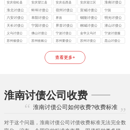
讨债公司
讨债公司
讨债公司
讨债公司
淮南讨债公
安庆宿松县
安庆望江县
安庆岳西县
安庆迎江区
司
讨债公司
讨债公司
讨债公司
讨债公司
淮北讨债公
蚌埠讨债公
宿州讨债公
宣城讨债公
宁国
司
司
司
司
六安讨债公
阜阳讨债公
铜陵讨债公
明光讨债公
界首
司
司
司
司
天长讨债公
宁国讨债公
界首讨债公
桐城讨债公
潜山讨债公
司
司
司
司
司
义乌讨债公
佛山讨债公
宁波讨债公
金华义乌讨
宁波讨债服
司
司
司
债公司
务
苏州催债公
苏州收账公
苏州要债公
苏州讨债公
昆山讨债公
司
司
司
司
司
查看更多+
淮南讨债公司收费
淮南讨债公司如何收费?收费标准
对于这个问题，淮南讨债公司讨债收费标准无法完全数