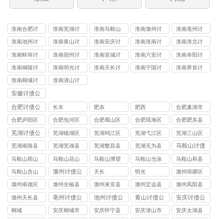
淮南合肥讨
淮南芜湖讨
淮南马鞍山
淮南滁州讨
淮南亳州讨
债
债
讨债
债
债
淮南池州讨
淮南黄山讨
淮南安庆讨
淮南淮南讨
淮南淮北讨
债
债
债
债
债
淮南蚌埠讨
淮南宿州讨
淮南宣城讨
淮南六安讨
淮南阜阳讨
债
债
债
债
债
淮南铜陵讨
淮南明光讨
淮南天长讨
淮南宁国讨
淮南界首讨
债
债
债
债
债
淮南桐城讨
淮南潜山讨
债
债
安徽讨债公
司
合肥讨债公
长丰
肥东
肥西
合肥巢湖市
司
讨债公司
合肥庐阳区
合肥包河区
合肥蜀山区
合肥瑶海区
合肥肥东县
讨债公司
讨债公司
讨债公司
讨债公司
讨债公司
芜湖讨债公
芜湖镜湖区
芜湖鸠江区
芜湖弋江区
芜湖三山区
司
讨债公司
讨债公司
讨债公司
讨债公司
马鞍山讨债
芜湖南陵县
芜湖芜湖县
芜湖繁昌县
芜湖无为县
公司
讨债公司
讨债公司
讨债公司
讨债公司
马鞍山雨山
马鞍山花山
马鞍山博望
马鞍山当涂
马鞍山和县
区讨债公司
区讨债公司
区讨债公司
县讨债公司
讨债公司
滁州讨债公
马鞍山含山
天长
明光
滁州琅琊区
司
县讨债公司
讨债公司
滁州南谯区
滁州全椒县
滁州来安县
滁州定远县
滁州凤阳县
讨债公司
讨债公司
讨债公司
讨债公司
讨债公司
亳州讨债公
池州讨债公
黄山讨债公
安庆讨债公
滁州天长县
司
司
司
司
讨债公司
桐城
安庆桐城市
安庆怀宁县
安庆潜山市
安庆太湖县