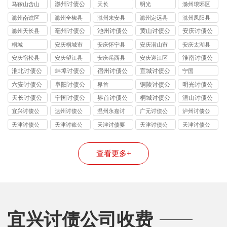
区讨债公司
区讨债公司
区讨债公司
县讨债公司
讨债公司
滁州讨债公
马鞍山含山
天长
明光
滁州琅琊区
司
县讨债公司
讨债公司
滁州南谯区
滁州全椒县
滁州来安县
滁州定远县
滁州凤阳县
讨债公司
讨债公司
讨债公司
讨债公司
讨债公司
亳州讨债公
池州讨债公
黄山讨债公
安庆讨债公
滁州天长县
司
司
司
司
讨债公司
桐城
安庆桐城市
安庆怀宁县
安庆潜山市
安庆太湖县
讨债公司
讨债公司
讨债公司
讨债公司
淮南讨债公
安庆宿松县
安庆望江县
安庆岳西县
安庆迎江区
司
讨债公司
讨债公司
讨债公司
讨债公司
淮北讨债公
蚌埠讨债公
宿州讨债公
宣城讨债公
宁国
司
司
司
司
六安讨债公
阜阳讨债公
铜陵讨债公
明光讨债公
界首
司
司
司
司
天长讨债公
宁国讨债公
界首讨债公
桐城讨债公
潜山讨债公
司
司
司
司
司
宜兴讨债公
达州讨债公
温州永嘉讨
广元讨债公
泸州讨债公
司
司
债公司
司
司
天津讨债公
天津讨账公
天津讨债要
天津讨债公
天津讨债公
司
司
账公司
司
司
查看更多+
宜兴讨债公司收费