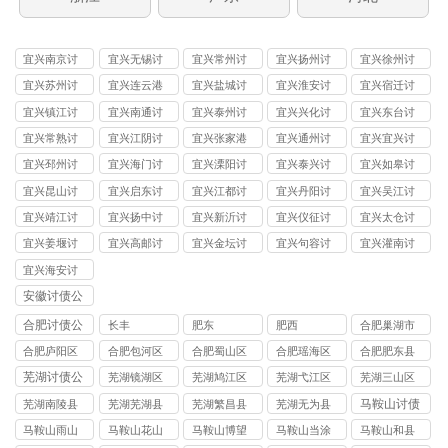
宜兴南京讨
宜兴无锡讨
宜兴常州讨
宜兴扬州讨
宜兴徐州讨
债
债
债
债
债
宜兴苏州讨
宜兴连云港
宜兴盐城讨
宜兴淮安讨
宜兴宿迁讨
债
讨债
债
债
债
宜兴镇江讨
宜兴南通讨
宜兴泰州讨
宜兴兴化讨
宜兴东台讨
债
债
债
债
债
宜兴常熟讨
宜兴江阴讨
宜兴张家港
宜兴通州讨
宜兴宜兴讨
债
债
讨债
债
债
宜兴邳州讨
宜兴海门讨
宜兴溧阳讨
宜兴泰兴讨
宜兴如皋讨
债
债
债
债
债
宜兴昆山讨
宜兴启东讨
宜兴江都讨
宜兴丹阳讨
宜兴吴江讨
债
债
债
债
债
宜兴靖江讨
宜兴扬中讨
宜兴新沂讨
宜兴仪征讨
宜兴太仓讨
债
债
债
债
债
宜兴姜堰讨
宜兴高邮讨
宜兴金坛讨
宜兴句容讨
宜兴灌南讨
债
债
债
债
债
宜兴海安讨
债
安徽讨债公
司
合肥讨债公
长丰
肥东
肥西
合肥巢湖市
司
讨债公司
合肥庐阳区
合肥包河区
合肥蜀山区
合肥瑶海区
合肥肥东县
讨债公司
讨债公司
讨债公司
讨债公司
讨债公司
芜湖讨债公
芜湖镜湖区
芜湖鸠江区
芜湖弋江区
芜湖三山区
司
讨债公司
讨债公司
讨债公司
讨债公司
马鞍山讨债
芜湖南陵县
芜湖芜湖县
芜湖繁昌县
芜湖无为县
公司
讨债公司
讨债公司
讨债公司
讨债公司
马鞍山雨山
马鞍山花山
马鞍山博望
马鞍山当涂
马鞍山和县