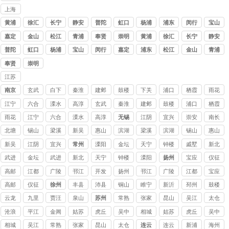
司
司
司
司
司
上海
讨债
黄浦
徐汇
长宁
静安
普陀
虹口
杨浦
浦东
闵行
宝山
公司
嘉定
金山
松江
青浦
奉贤
崇明
黄浦
徐汇
长宁
静安
区讨
区讨
区讨
区讨
普陀
虹口
杨浦
宝山
闵行
嘉定
浦东
松江
金山
青浦
债公
债公
债公
债公
区讨
区讨
区讨
区讨
区讨
区讨
新区
区讨
区讨
区讨
奉贤
崇明
司
司
司
司
债公
债公
债公
债公
债公
债公
讨债
债公
债公
债公
区讨
区讨
江苏
司
司
司
司
司
司
公司
司
司
司
债公
债公
讨债
南京
玄武
白下
秦淮
建邺
鼓楼
下关
浦口
栖霞
雨花
司
司
公司
台
江宁
六合
溧水
高淳
玄武
秦淮
建邺
鼓楼
浦口
栖霞
区讨
区讨
区讨
区讨
区讨
区讨
雨花
江宁
六合
溧水
高淳
无锡
江阴
宜兴
崇安
南长
债公
债公
债公
债公
债公
债公
台区
区讨
区讨
区讨
区讨
讨债
讨债
北塘
锡山
梁溪
新吴
惠山
滨湖
梁溪
滨湖
锡山
惠山
司
司
司
司
司
司
讨债
债公
债公
债公
债公
公司
公司
区讨
区讨
区讨
区讨
新吴
江阴
宜兴
常州
溧阳
金坛
天宁
钟楼
戚墅
新北
公司
司
司
司
司
债公
债公
债公
债公
区讨
市讨
市讨
堰
武进
金坛
武进
新北
天宁
钟楼
溧阳
扬州
宝应
仪征
司
司
司
司
债公
债公
债公
区讨
区讨
区讨
区讨
区讨
市讨
高邮
江都
广陵
邗江
开发
扬州
邗江
广陵
江都
宝应
司
司
司
债公
债公
债公
债公
债公
债公
区讨
区讨
区讨
县讨
高邮
仪征
徐州
丰县
沛县
铜山
睢宁
新沂
邳州
鼓楼
司
司
司
司
司
司
债公
债公
债公
债公
市讨
市讨
云龙
九里
贾汪
泉山
苏州
常熟
张家
昆山
吴江
太仓
司
司
司
司
债公
债公
讨债
港讨
讨债
讨债
讨债
沧浪
平江
金阊
姑苏
虎丘
吴中
相城
姑苏
虎丘
吴中
司
司
公司
债公
公司
公司
公司
要债
追债
要账
催债
收账
追债
要债
区讨
区讨
区讨
相城
吴江
常熟
张家
昆山
太仓
连云
连云
新浦
海州