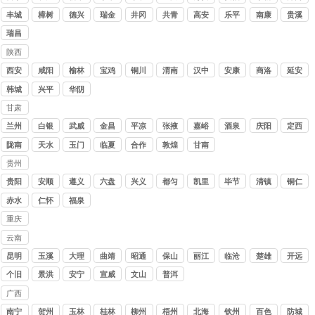
山
丰城
樟树
德兴
瑞金
井冈
共青
高安
乐平
南康
贵溪
山
城
瑞昌
陕西
讨债
西安
咸阳
榆林
宝鸡
铜川
渭南
汉中
安康
商洛
延安
公司
韩城
兴平
华阴
甘肃
讨债
兰州
白银
武威
金昌
平凉
张掖
嘉峪
酒泉
庆阳
定西
公司
关
陇南
天水
玉门
临夏
合作
敦煌
甘南
贵州
讨债
贵阳
安顺
遵义
六盘
兴义
都匀
凯里
毕节
清镇
铜仁
公司
水
赤水
仁怀
福泉
重庆
讨债
云南
公司
讨债
昆明
玉溪
大理
曲靖
昭通
保山
丽江
临沧
楚雄
开远
公司
个旧
景洪
安宁
宣威
文山
普洱
广西
讨债
南宁
贺州
玉林
桂林
柳州
梧州
北海
钦州
百色
防城