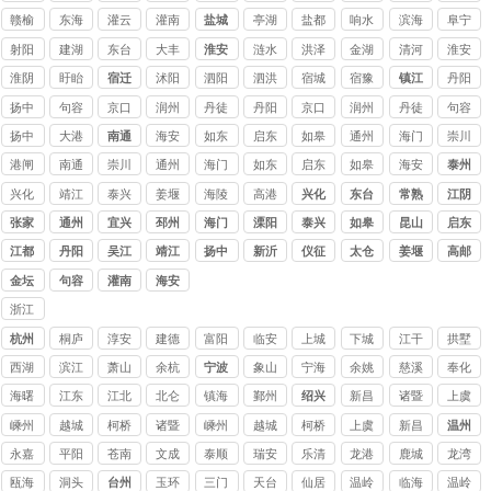
司
公司
公司
公司
公司
公司
公司
公司
债公
债公
债公
区讨
区讨
市讨
港市
市讨
市讨
港
赣榆
东海
灌云
灌南
盐城
亭湖
盐都
响水
滨海
阜宁
司
司
司
债公
债公
债公
讨债
债公
债公
射阳
建湖
东台
大丰
淮安
涟水
洪泽
金湖
清河
淮安
司
司
司
公司
司
司
淮阴
盱眙
宿迁
沭阳
泗阳
泗洪
宿城
宿豫
镇江
丹阳
扬中
句容
京口
润州
丹徒
丹阳
京口
润州
丹徒
句容
市讨
区讨
区讨
区讨
市讨
扬中
大港
南通
海安
如东
启东
如皋
通州
海门
崇川
债公
债公
债公
债公
债公
市讨
新区
港闸
南通
崇川
通州
海门
如东
启东
如皋
海安
泰州
司
司
司
司
司
债公
讨债
区讨
区讨
区讨
县讨
市讨
市讨
市讨
兴化
靖江
泰兴
姜堰
海陵
高港
兴化
东台
常熟
江阴
司
公司
债公
债公
债公
债公
债公
债公
债公
张家
通州
宜兴
邳州
海门
溧阳
泰兴
如皋
昆山
启东
司
司
司
司
司
司
司
港
江都
丹阳
吴江
靖江
扬中
新沂
仪征
太仓
姜堰
高邮
金坛
句容
灌南
海安
浙江
讨债
杭州
桐庐
淳安
建德
富阳
临安
上城
下城
江干
拱墅
公司
讨债
讨债
讨债
讨债
讨债
西湖
滨江
萧山
余杭
宁波
象山
宁海
余姚
慈溪
奉化
公司
公司
公司
公司
公司
讨债
讨债
讨债
讨债
海曙
江东
江北
北仑
镇海
鄞州
绍兴
新昌
诸暨
上虞
公司
公司
公司
公司
嵊州
越城
柯桥
诸暨
嵊州
越城
柯桥
上虞
新昌
温州
市讨
市讨
区讨
区讨
区讨
县讨
永嘉
平阳
苍南
文成
泰顺
瑞安
乐清
龙港
鹿城
龙湾
债公
债公
债公
债公
债公
债公
瓯海
洞头
台州
玉环
三门
天台
仙居
温岭
临海
温岭