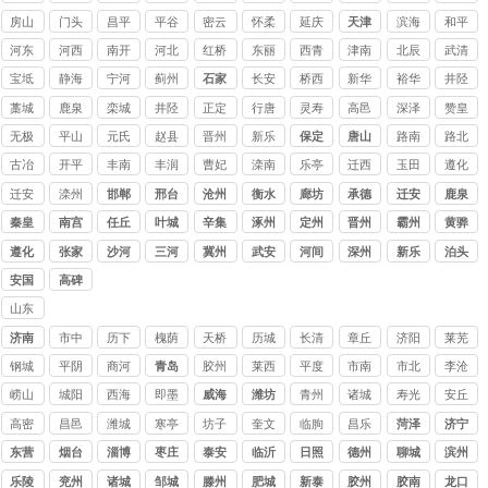
公司
讨债
区讨
区讨
区讨
区讨
山区
区讨
区讨
区讨
区讨
房山
门头
昌平
平谷
密云
怀柔
延庆
天津
滨海
和平
公司
债公
债公
债公
债公
讨债
债公
债公
债公
债公
区讨
沟区
区讨
区讨
区讨
区讨
区讨
讨债
新区
区讨
河东
河西
南开
河北
红桥
东丽
西青
津南
北辰
武清
司
司
司
司
公司
司
司
司
司
债公
讨债
债公
债公
债公
债公
债公
公司
讨债
债公
区讨
区讨
区讨
区讨
区讨
区讨
区讨
区讨
区讨
区讨
宝坻
静海
宁河
蓟州
石家
长安
桥西
新华
裕华
井陉
司
公司
司
司
司
司
司
公司
司
债公
债公
债公
债公
债公
债公
债公
债公
债公
债公
区讨
区讨
区讨
区讨
庄
区讨
区讨
区讨
区讨
矿区
藁城
鹿泉
栾城
井陉
正定
行唐
灵寿
高邑
深泽
赞皇
司
司
司
司
司
司
司
司
司
司
债公
债公
债公
债公
债公
债公
债公
债公
讨债
区讨
区讨
区讨
县讨
县讨
县讨
县讨
县讨
县讨
县讨
无极
平山
元氏
赵县
晋州
新乐
保定
唐山
路南
路北
司
司
司
司
司
司
司
司
公司
债公
债公
债公
债公
债公
债公
债公
债公
债公
债公
县讨
县讨
县讨
讨债
市讨
市讨
区讨
区讨
古冶
开平
丰南
丰润
曹妃
滦南
乐亭
迁西
玉田
遵化
司
司
司
司
司
司
司
司
司
司
债公
债公
债公
公司
债公
债公
债公
债公
区讨
区讨
区讨
区讨
甸区
县讨
县讨
县讨
县讨
市讨
迁安
滦州
邯郸
邢台
沧州
衡水
廊坊
承德
迁安
鹿泉
司
司
司
司
司
司
司
债公
债公
债公
债公
讨债
债公
债公
债公
债公
债公
市讨
市讨
秦皇
南宫
任丘
叶城
辛集
涿州
定州
晋州
霸州
黄骅
司
司
司
司
公司
司
司
司
司
司
债公
债公
岛
遵化
张家
沙河
三河
冀州
武安
河间
深州
新乐
泊头
司
司
口
安国
高碑
店
山东
讨债
济南
市中
历下
槐荫
天桥
历城
长清
章丘
济阳
莱芜
公司
区讨
区讨
区讨
区讨
区讨
区讨
区讨
区讨
区讨
钢城
平阴
商河
青岛
胶州
莱西
平度
市南
市北
李沧
债公
债公
债公
债公
债公
债公
债公
债公
债公
区讨
县讨
县讨
市讨
市讨
市讨
区讨
区讨
区讨
崂山
城阳
西海
即墨
威海
潍坊
青州
诸城
寿光
安丘
司
司
司
司
司
司
司
司
司
债公
债公
债公
债公
债公
债公
债公
债公
债公
区讨
区讨
岸新
区讨
市讨
市讨
市讨
市讨
高密
昌邑
潍城
寒亭
坊子
奎文
临朐
昌乐
菏泽
济宁
司
司
司
司
司
司
司
司
司
债公
债公
区讨
债公
债公
债公
债公
债公
市讨
市讨
区讨
区讨
区讨
区讨
县讨
县讨
东营
烟台
淄博
枣庄
泰安
临沂
日照
德州
聊城
滨州
司
司
债公
司
司
司
司
司
债公
债公
债公
债公
债公
债公
债公
债公
乐陵
兖州
诸城
邹城
滕州
肥城
新泰
胶州
胶南
龙口
司