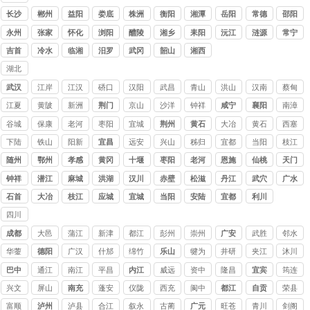
讨债
长沙
郴州
益阳
娄底
株洲
衡阳
湘潭
岳阳
常德
邵阳
公司
永州
张家
怀化
浏阳
醴陵
湘乡
耒阳
沅江
涟源
常宁
界
吉首
冷水
临湘
汨罗
武冈
韶山
湘西
江
湖北
讨债
武汉
江岸
江汉
硚口
汉阳
武昌
青山
洪山
汉南
蔡甸
公司
江夏
黄陂
新洲
荆门
京山
沙洋
钟祥
咸宁
襄阳
南漳
谷城
保康
老河
枣阳
宜城
荆州
黄石
大冶
黄石
西塞
口
港
山
下陆
铁山
阳新
宜昌
远安
兴山
秭归
宜都
当阳
枝江
随州
鄂州
孝感
黄冈
十堰
枣阳
老河
恩施
仙桃
天门
口
钟祥
潜江
麻城
洪湖
汉川
赤壁
松滋
丹江
武穴
广水
口
石首
大冶
枝江
应城
宜城
当阳
安陆
宜都
利川
四川
讨债
成都
大邑
蒲江
新津
都江
彭州
崇州
广安
武胜
邻水
公司
堰
华蓥
德阳
广汉
什邡
绵竹
乐山
犍为
井研
夹江
沐川
巴中
通江
南江
平昌
内江
威远
资中
隆昌
宜宾
筠连
兴文
屏山
南充
蓬安
仪陇
西充
阆中
都江
自贡
荣县
堰
富顺
泸州
泸县
合江
叙永
古蔺
广元
旺苍
青川
剑阁