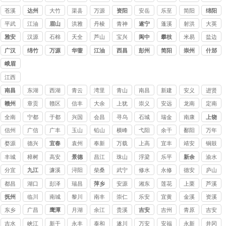
苍溪
达州
大竹
渠县
万源
资阳
安岳
乐至
简阳
绵阳
平武
江油
眉山
洪雅
丹棱
青神
遂宁
蓬溪
射洪
大英
雅安
汉源
石棉
天全
芦山
宝兴
阆中
攀枝
米易
盐边
花
广汉
绵竹
万源
华蓥
江油
西昌
彭州
简阳
崇州
什邡
峨眉
山
江西
讨债
南昌
东湖
西湖
青云
湾里
青山
南昌
新建
安义
进贤
公司
赣州
章贡
赣区
信丰
大余
上犹
崇义
安远
龙南
定南
全南
宁都
于都
兴国
会昌
寻乌
石城
瑞金
南康
上饶
信州
广信
广丰
玉山
铅山
横峰
弋阳
余干
鄱阳
万年
婺源
德兴
宜春
袁州
奉新
万载
上高
宜丰
靖安
铜鼓
丰城
樟树
高安
景德
昌江
珠山
浮梁
乐平
新余
渝水
镇
分宜
九江
濂溪
浔阳
柴桑
武宁
修水
永修
德安
庐山
都昌
湖口
彭泽
瑞昌
萍乡
安源
湘东
莲花
上栗
芦溪
抚州
临川
南城
黎川
南丰
崇仁
乐安
宜黄
金溪
资溪
东乡
广昌
鹰潭
月湖
余江
贵溪
吉安
吉州
青原
吉安
吉水
峡江
新干
永丰
泰和
遂川
万安
安福
永新
井冈