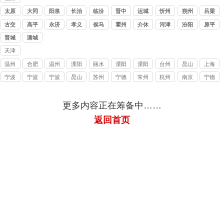
司
司
司
司
公司
司
司
司
司
债公
讨债
债公
债公
债公
债公
债公
讨债
太原
大同
阳泉
长治
临汾
晋中
运城
忻州
朔州
吕梁
司
公司
司
司
司
司
司
公司
古交
高平
永济
孝义
侯马
霍州
介休
河津
汾阳
原平
晋城
潞城
天津
讨债
温州
合肥
温州
溧阳
丽水
溧阳
溧阳
台州
昆山
上海
公司
要债
讨债
讨债
催债
讨债
要债
讨债
讨债
要账
讨债
宁波
宁波
宁波
昆山
苏州
宁德
常州
杭州
南京
宁德
公司
公司
公司
公司
公司
公司
公司
公司
公司
公司
要账
讨债
讨债
讨债
讨债
要债
讨债
讨债
讨债
讨债
公司
公司
公司
公司
公司
公司
公司
公司
公司
公司
更多内容正在筹备中……
返回首页