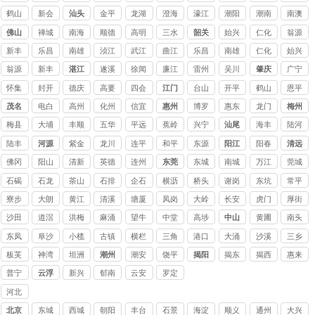
司
司
司
司
司
司
司
债公
债公
债公
债公
债公
债公
债公
债公
债公
区要
区要
区要
区要
区讨
区讨
区讨
市讨
市讨
鹤山
新会
汕头
金平
龙湖
澄海
濠江
潮阳
潮南
南澳
司
司
司
司
司
司
司
司
司
债公
债公
债公
债公
债公
债公
债公
债公
债公
市讨
市讨
区讨
区讨
区讨
区讨
区讨
区讨
县讨
佛山
禅城
南海
顺德
高明
三水
韶关
始兴
仁化
翁源
司
司
司
司
司
司
司
司
司
债公
债公
债公
债公
债公
债公
债公
债公
债公
讨债
区讨
区讨
区讨
区讨
区讨
新丰
乐昌
南雄
浈江
武江
曲江
乐昌
南雄
仁化
始兴
司
司
司
司
司
司
司
司
司
公司
债公
债公
债公
债公
债公
区讨
区讨
区讨
市讨
市讨
县讨
县讨
翁源
新丰
湛江
遂溪
徐闻
廉江
雷州
吴川
肇庆
广宁
司
司
司
司
司
债公
债公
债公
债公
债公
债公
债公
县讨
县讨
怀集
封开
德庆
高要
四会
江门
台山
开平
鹤山
恩平
司
司
司
司
司
司
司
债公
债公
茂名
电白
高州
化州
信宜
惠州
博罗
惠东
龙门
梅州
司
司
梅县
大埔
丰顺
五华
平远
蕉岭
兴宁
汕尾
海丰
陆河
陆丰
河源
紫金
龙川
连平
和平
东源
阳江
阳春
清远
佛冈
阳山
清新
英德
连州
东莞
东城
南城
万江
莞城
讨债
街道
街道
街道
街道
石碣
石龙
茶山
石排
企石
横沥
桥头
谢岗
东坑
常平
公司
讨债
讨债
讨债
讨债
镇讨
镇讨
镇讨
镇讨
镇讨
镇讨
镇讨
镇讨
镇讨
镇讨
寮步
大朗
黄江
清溪
塘厦
凤岗
大岭
长安
虎门
厚街
公司
公司
公司
公司
债公
债公
债公
债公
债公
债公
债公
债公
债公
债公
镇讨
镇讨
镇讨
镇讨
镇讨
镇讨
山镇
镇讨
镇讨
镇讨
沙田
道滘
洪梅
麻涌
望牛
中堂
高埗
中山
黄圃
南头
司
司
司
司
司
司
司
司
司
司
债公
债公
债公
债公
债公
债公
讨债
债公
债公
债公
镇讨
镇讨
镇讨
镇讨
墩镇
镇讨
镇讨
镇讨
镇讨
东凤
阜沙
小榄
古镇
横栏
三角
港口
大涌
沙溪
三乡
司
司
司
司
司
司
公司
司
司
司
债公
债公
债公
债公
讨债
债公
债公
债公
债公
镇讨
镇讨
镇讨
镇讨
镇讨
镇讨
镇讨
镇讨
镇讨
镇讨
板芙
神湾
坦洲
潮州
潮安
饶平
揭阳
揭东
揭西
惠来
司
司
司
司
公司
司
司
司
司
债公
债公
债公
债公
债公
债公
债公
债公
债公
债公
镇讨
镇讨
镇讨
普宁
云浮
新兴
郁南
云安
罗定
司
司
司
司
司
司
司
司
司
司
债公
债公
债公
河北
司
司
司
讨债
北京
东城
西城
朝阳
丰台
石景
海淀
顺义
通州
大兴